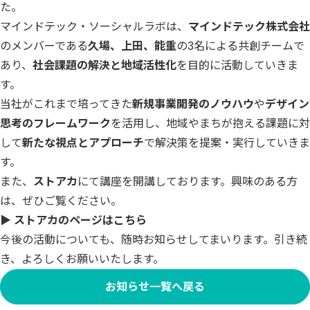
た。
マインドテック・ソーシャルラボは、
マインドテック株式会社
のメンバーである
久場、上田、能重
の3名による共創チームで
あり、
社会課題の解決と地域活性化
を目的に活動していきま
す。
当社がこれまで培ってきた
新規事業開発のノウハウ
や
デザイン
思考のフレームワーク
を活用し、地域やまちが抱える課題に対
して
新たな視点とアプローチ
で解決策を提案・実行していきま
す。
また、
ストアカ
にて講座を開講しております。興味のある方
は、ぜひご覧ください。
▶
ストアカのページはこちら
今後の活動についても、随時お知らせしてまいります。引き続
き、よろしくお願いいたします。
お知らせ一覧へ戻る