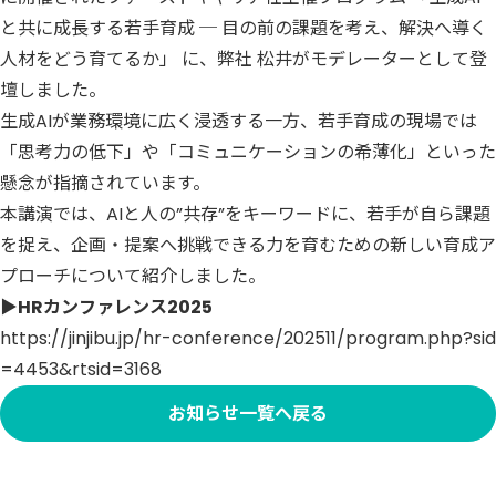
と共に成長する若手育成 ─ 目の前の課題を考え、解決へ導く
人材をどう育てるか」 に、弊社 松井がモデレーターとして登
壇しました。
生成AIが業務環境に広く浸透する一方、若手育成の現場では
「思考力の低下」や「コミュニケーションの希薄化」といった
懸念が指摘されています。
本講演では、AIと人の”共存”をキーワードに、若手が自ら課題
を捉え、企画・提案へ挑戦できる力を育むための新しい育成ア
プローチについて紹介しました。
▶HRカンファレンス2025
https://jinjibu.jp/hr-conference/202511/program.php?sid
=4453&rtsid=3168
お知らせ一覧へ戻る